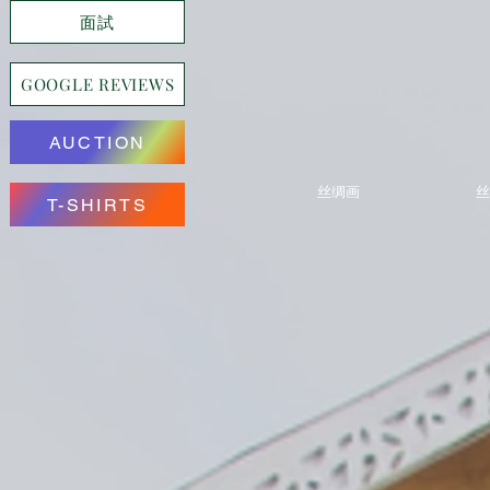
面試
GOOGLE REVIEWS
AUCTION
丝绸画
丝
T-SHIRTS