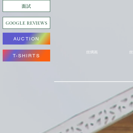
面試
GOOGLE REVIEWS
AUCTION
丝绸画
丝
T-SHIRTS