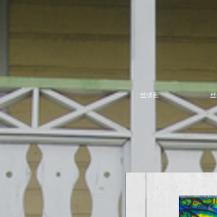
丝绸画
丝