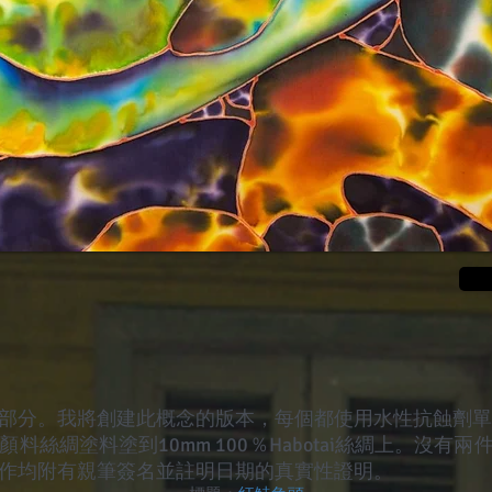
部分。我將創建
此概念的版本，每個都使用水性抗蝕劑單獨
料絲綢塗料塗到10mm 100％Habotai絲綢上。沒有
作均附有親筆簽名並註明日期的真實性證明。