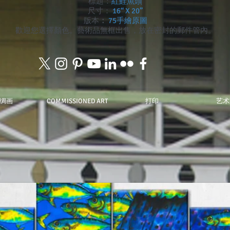
標題：
紅鮭魚頭
尺寸：
16“ X 20”
版本
：
75手繪原圖
歡迎您選擇顏色。藝術品無框出售，放在密封的郵件管內。
绸画
COMMISSIONED ART
打印
艺术