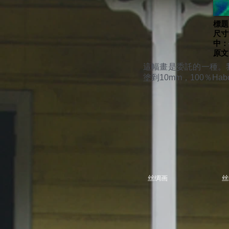
標題
尺寸
中：
原文
這幅畫是委託的一種。
塗到10mm，100％Hab
丝绸画
丝