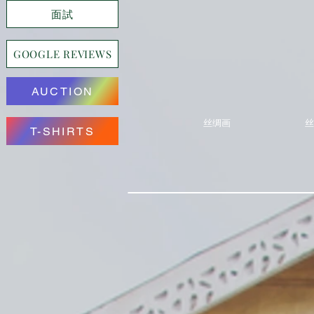
面試
GOOGLE REVIEWS
AUCTION
丝绸画
丝
T-SHIRTS