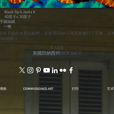
：
Black Tip＆Jacks II
：
40英寸x 30英寸
手繪絲綢
：
一種
我有手繪的水基抗蝕劑，並使用Sumi小馬毛刷進行了手繪，以
otai絲綢上。
私人收藏
美國田納西州
RICK DALE
绸画
COMMISSIONED ART
打印
艺术