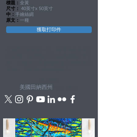
標題：
全黃
尺寸：
40英寸x 50英寸
中：
手繪絲綢
原文：
一種
獲取打印件
這幅畫是委託的一種。我有手繪的水性
抗蝕劑，並使用Sumi綿羊毛刷進行了手
繪，以將水性液體顏料絲綢塗料塗到
10mm，100％Habotai絲綢上。
私人收藏
美國田納西州
RICK DALE