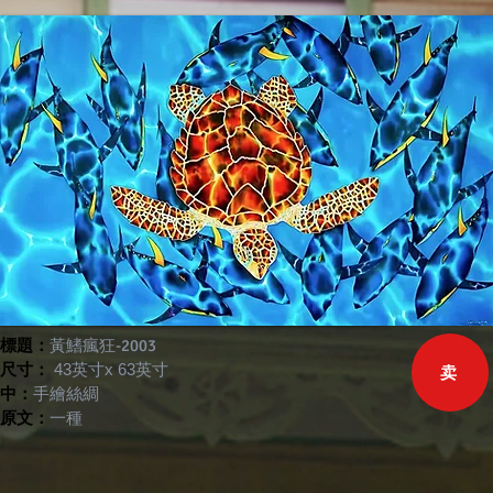
標題：
黃鰭瘋狂-2003
尺寸：
43英寸x 63英寸
卖
中：
手繪絲綢
原文：
一種