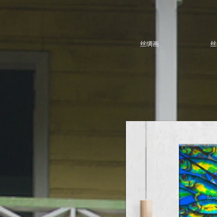
丝绸画
丝