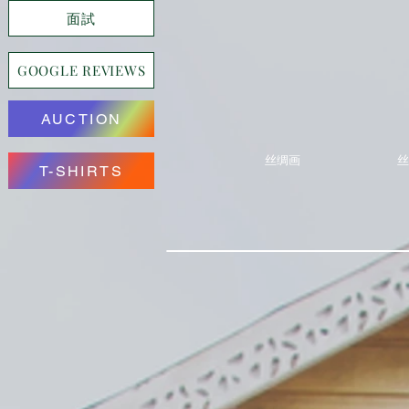
面試
GOOGLE REVIEWS
AUCTION
丝绸画
丝
T-SHIRTS