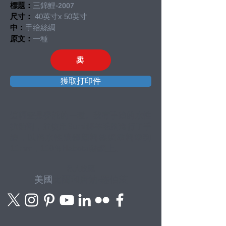
標題：
三錦鯉-2007
尺寸：
40英寸x 50英寸
中：
手繪絲綢
原文：
一種
卖
獲取打印件
這幅畫是委託的一種。我有手繪的水性
抗蝕劑，並使用Sumi綿羊毛刷進行了手
繪，以將水性液體顏料絲綢塗料塗到
10mm，100％Habotai絲綢上。
私人收藏
美國
比爾和唐納·羅伯茨