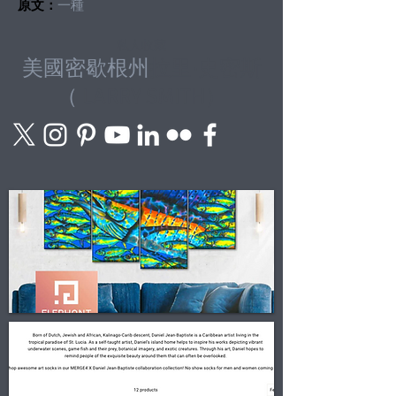
原文：
一種
私人收藏
美國密歇根州
拉里·史密斯
（
LARRY SMITH）