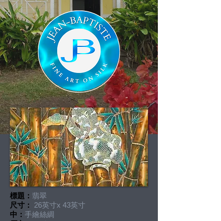
標題：
翡翠
尺寸：
26英寸x 43英寸
中：
手繪絲綢