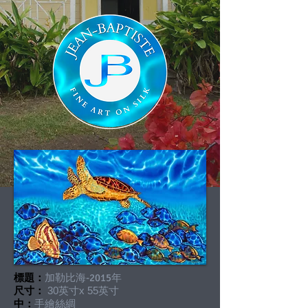
標題：
加勒比海-2015年
尺寸：
30英寸x 55英寸
中：
手繪絲綢