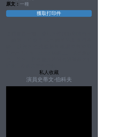
原文：
一種
獲取打印件
這幅畫是一種。使用水性抗蝕劑進行手
工繪製，並使用Sumi綿羊毛刷進行手
繪，以將水性液體顏料絲綢塗料塗到
10mm 100％Habotai絲綢上。成品漆耐
光，防水。所有畫作均附有親筆簽名並
註明日期的真實性證明。
私人收藏
演員史蒂文·伯科夫